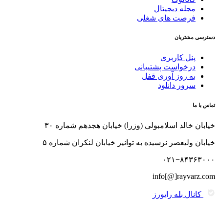
مجله دیجیتال
فرصت های شغلی
دسترسی مشتریان
پنل کاربری
درخواست پشتیبانی
به روز آوری قفل
سرور دانلود
تماس با ما
خیابان خالد اسلامبولی (وزرا) خیابان هجدهم شماره ۳۰
خیابان ولیعصر نرسیده به توانیر خیابان لنکران شماره ۵
۰۲۱−۸۴۳۶۳۰۰۰
info[@]rayvarz.com
کانال بله رایورز