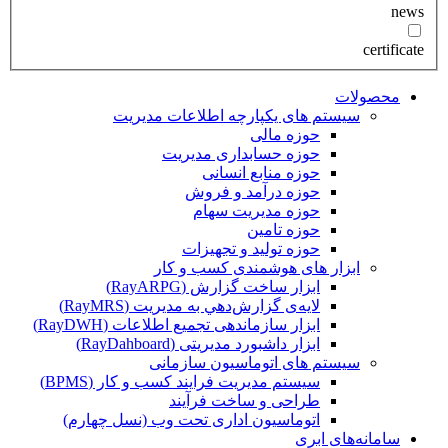
news
certificate
محصولات
سیستم های یکپارچه اطلاعات مدیریت
حوزه مالی
حوزه حسابداری مدیریت
حوزه منابع انسانی
حوزه درآمد و فروش
حوزه مدیریت سهام
حوزه تامین
حوزه تولید و تجهیزات
ابزار های هوشمندی کسب و کار
ابزار ساخت گزارش (RayARPG)
لایه‌ی گزارش‌دهي به مديريت (RayMRS)
ابزار سازماندهی تجمیع اطلاعات (RayDWH)
ابزار داشبورد مدیریتی (RayDahboard)
سیستم های اتوماسیون سازمانی
سیستم مدیریت فرایند کسب و کار (BPMS)
طراحی و ساخت فرآیند
اتوماسیون اداری تحت وب (نسل چهارم)
سامانه‌های ابری