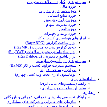
سیستم های یکپارچه اطلاعات مدیریت
حوزه مالی
حوزه حسابداری مدیریت
حوزه منابع انسانی
حوزه درآمد و فروش
حوزه مدیریت سهام
حوزه تامین
حوزه تولید و تجهیزات
ابزار های هوشمندی کسب و کار
ابزار ساخت گزارش (RayARPG)
لایه‌ی گزارش‌دهي به مديريت (RayMRS)
ابزار سازماندهی تجمیع اطلاعات (RayDWH)
ابزار داشبورد مدیریتی (RayDahboard)
سیستم های اتوماسیون سازمانی
سیستم مدیریت فرایند کسب و کار (BPMS)
طراحی و ساخت فرآیند
اتوماسیون اداری تحت وب (نسل چهارم)
سامانه‌های ابری
رایسا (سیستم‌های مالی ابری)
سام یار (سامانه مودیان ابری)
راهکارها
راهکار تخصصی واحدهای خدماتی، عمرانی و بازرگانی
سازمان های عمرانی و شرکت های پیمانکاری
شهرداری‌ها و سازمان‌های تابعه