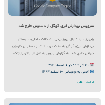
سرویس پردازش ابری گوگل از دسترس خارج شد
رایورز - به دنبال بروز برخی مشکلات داخلی، سیستم
پردازش ابری گوگل به مدت دو ساعت از دسترس کاربران
جهانی خارج شد. به گزارش رایورز به نقل از اینترپرایز‌تِک،
گوگل با برطرف کردن اختلال مذکور در سیستم جهانی
منتشر شده در: ۱۰ اسفند ۱۳۹۳
خدمات پردازش ابری خود توضیح داد این...
آخرین به‌روزرسانی: ۱۰ اسفند ۱۳۹۳
ادامه مطلب