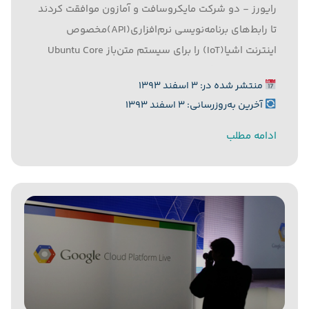
رایورز - دو شرکت مایکروسافت و آمازون موافقت کردند
تا رابط‌های برنامه‌نویسی نرم‌افزاری(API)مخصوص
اینترنت اشیا(IoT) را برای سیستم متن‌باز Ubuntu Core
عرضه کنند. به گزارش رایورز به نقل از زد.دی.نت، شرکت
منتشر شده در: ۳ اسفند ۱۳۹۳
Canonical توسعه دهنده سیستم‌عامل Ubuntu Core در
آخرین به‌روزرسانی: ۳ اسفند ۱۳۹۳
نظر دارد آن را به پلتفورم مخصوص...
ادامه مطلب