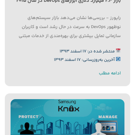
بازار ۲.۳ میلیارد دلاری ابزارهای DevOps در سال ۲۰۱۵
رایورز - بررسی‌ها نشان می‌دهد بازار سیستم‌های
نوظهور DevOps به سرعت در حال رشد است و کاربران
سازمانی تمایل بیشتری برای بهره‌مندی از خدمات مبتنی
بر آن پیدا کرده‌اند. به گزارش رایورز به نقل از زد.دی.نت،‌
منتشر شده در: ۱۷ اسفند ۱۳۹۳
مرکز تحقیقاتی گارتنر در تازه‌ترین گزارش خود اعلام کرد...
آخرین به‌روزرسانی: ۱۷ اسفند ۱۳۹۳
ادامه مطلب