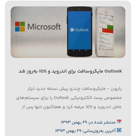
Outlook مایکروسافت برای اندروید و iOS به‌روز شد
رایورز - مایکروسافت چندی پیش نسخه جدید ابزار
مخصوص پست الکترونیکی Outlook را برای سیستم‌های
عامل اندروید و iOS عرضه کرد و هم‌اکنون تنها پس از
گذشت چند هفته تصمیم به به‌روزرسانی آنها گرفته است.
منتشر شده در: ۲۹ بهمن ۱۳۹۳
به گزارش رایورز به نقل از زد.دی.نت، این شرکت روی...
آخرین به‌روزرسانی: ۲۹ بهمن ۱۳۹۳