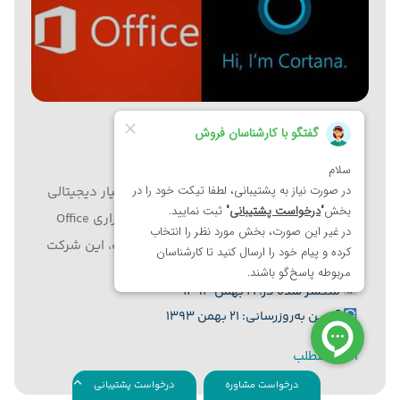
Cortana دستیار دیجیتالی Office می‌شود
رایورز - شرکت مایکروسافت قصد دارد دستیار دیجیتالی
Cortana را در آینده نزدیک به مجموعه نرم‌افزاری Office
اضافه کند. به گزارش رایورز به نقل از دیجیت، این شرکت
نرم‌افزاری هم‌اکنون مراحل آزمایش ابزار کاربردی Work
منتشر شده در: ۲۱ بهمن ۱۳۹۳
Assistant را پشت‌سر می‌گذارد که گفته می‌شود این
آخرین به‌روزرسانی: ۲۱ بهمن ۱۳۹۳
محصول برای...
ادامه مطلب
درخواست مشاوره
درخواست پشتیبانی