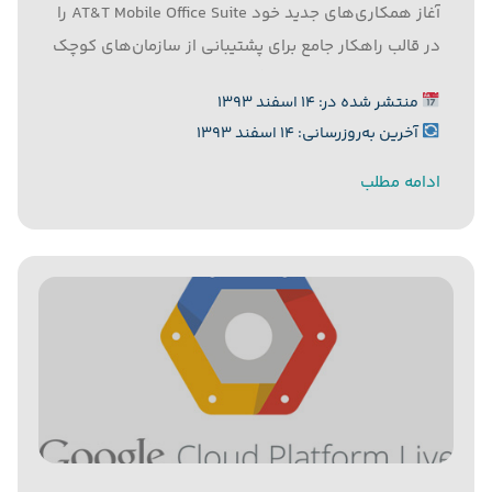
آغاز همکاری‌های جدید خود AT&T Mobile Office Suite را
در قالب راهکار جامع برای پشتیبانی از سازمان‌های کوچک
و متوسط عرضه کردند. به گزارش رایورز به نقل از
منتشر شده در: ۱۴ اسفند ۱۳۹۳
زد.دی.نت، این سرویس در کنگره جهانی تلفن
آخرین به‌روزرسانی: ۱۴ اسفند ۱۳۹۳
همراه(MWC)...
ادامه مطلب