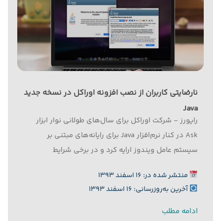
نارضایتی کاربران از نصب افزونه اوراکل در نسخه جدید
Java
رایورز - شرکت اوراکل برای سال‌های طولانی نوار ابزار
Ask در کنار نرم‌افزار Java برای رایانه‌های مبتنی بر
سیستم ‌عامل ویندوز ارایه کرد و در برخی شرایط
روش‌های گمراه کننده‌ای را به کار برد تا کاربران را متقاعد
منتشر شده در: ۱۶ اسفند ۱۳۹۳
کند افزونه‌های ناخواسته را روی رایانه خود...
آخرین به‌روزرسانی: ۱۶ اسفند ۱۳۹۳
ادامه مطلب